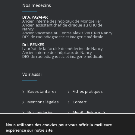
Nos médecins
Dr A. PAYAFAR
Ancien interne des hôpitaux de Montpellier
Ancien assistant chef de clinique au CHU de
Nancy
Ancien vacataire au Centre Alexis VAUTRIN Nancy
DES de radiodiagnostic et imagerie médicale
Dr I. RENKES
Lauréat de la faculté de médecine de Nancy
Ancien interne des hôpitaux de Nancy
DES de radiodiagnostic et imagerie médicale
Voir aussi
Bases tarifaires
Fiches pratiques
Mentions légales
Contact
Nos médecins
MonRadiologue.fr
Rendez-vous en ligne
Nous utilisons des cookies pour vous offrir la meilleure
expérience sur notre site.