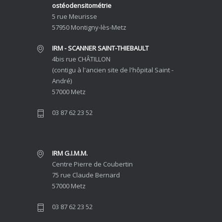
ostéodensitométrie
5 rue Meurisse
57950 Montigny-lès-Metz
IRM - SCANNER SAINT-THIEBAULT
4bis rue CHÂTILLON
(contigu à l'ancien site de l'hôpital Saint -
André)
57000 Metz
03 87 62 23 52
IRM G.I.M.M.
Centre Pierre de Coubertin
75 rue Claude Bernard
57000 Metz
03 87 62 23 52